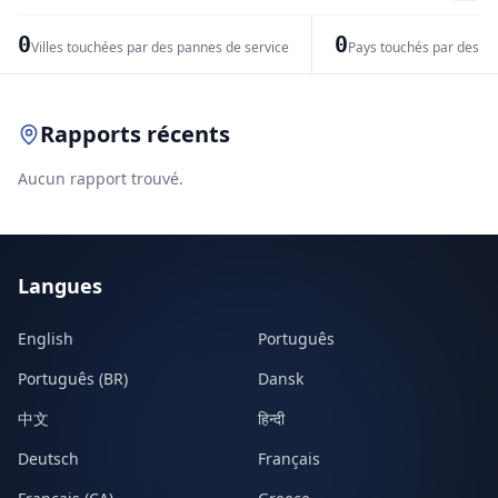
−
0
0
Villes touchées par des pannes de service
Pays touchés par des pr
Leaflet
|
© OpenStreetMap contributors
Rapports récents
Aucun rapport trouvé.
Langues
English
Português
Português (BR)
Dansk
中文
हिन्दी
Deutsch
Français