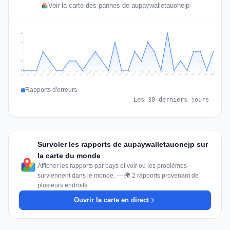
Voir la carte des pannes de aupaywalletauonejp
4
3
2
1
0
Jul 17
Jul 20
Jul 23
Jul 10
Jul 26
Jul 13
Jul 16
Jul 29
Jul 19
Jul 22
Jul 25
Jul 12
Jul 15
Jul 28
Jul 31
Jul 18
Jul 21
Jul 24
Jul 11
Jul 14
Jul 27
Jul 30
Aug 3
Aug 6
Aug 2
Aug 5
Aug 8
Aug 1
Aug 4
Aug 7
Rapports d'erreurs
Les 30 derniers jours
Survoler les rapports de aupaywalletauonejp sur
la carte du monde
Afficher les rapports par pays et voir où les problèmes
surviennent dans le monde. — 🌍 2 rapports provenant de
plusieurs endroits
Ouvrir la carte en direct