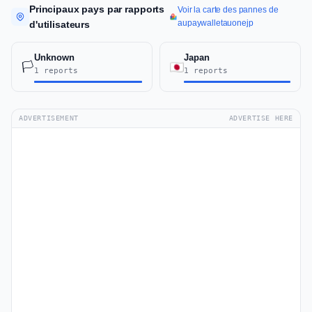
Principaux pays par rapports
Voir la carte des pannes de
aupaywalletauonejp
d'utilisateurs
Unknown
Japan
🏳️
1 reports
1 reports
ADVERTISEMENT
ADVERTISE HERE