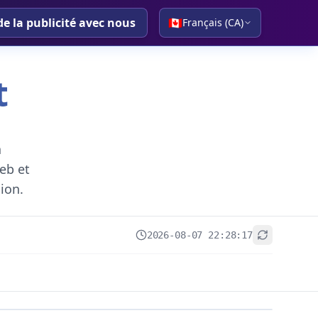
de la publicité avec nous
🇨🇦
Français (CA)
t
a
eb et
gion.
2026-08-07 22:28:17
+
−
Leaflet
|
© OpenStreetMap contributors