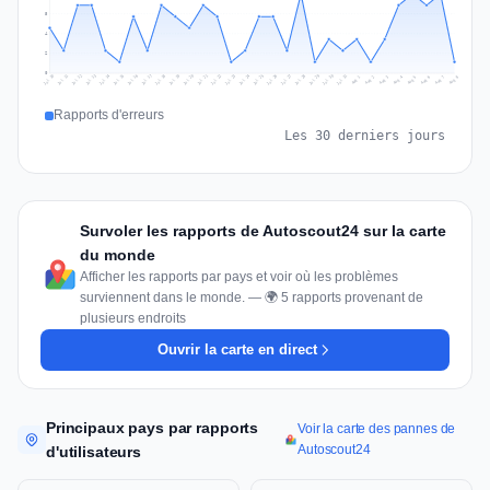
5
4
2
0
Jul 17
Jul 20
Jul 23
Jul 10
Jul 26
Jul 13
Jul 16
Jul 29
Jul 19
Jul 22
Jul 25
Jul 12
Jul 15
Jul 28
Jul 31
Jul 18
Jul 21
Jul 24
Jul 11
Jul 14
Jul 27
Jul 30
Aug 3
Aug 6
Aug 2
Aug 5
Aug 8
Aug 1
Aug 4
Aug 7
Rapports d'erreurs
Les 30 derniers jours
Survoler les rapports de Autoscout24 sur la carte
du monde
Afficher les rapports par pays et voir où les problèmes
surviennent dans le monde. — 🌍 5 rapports provenant de
plusieurs endroits
Ouvrir la carte en direct
Principaux pays par rapports
Voir la carte des pannes de
Autoscout24
d'utilisateurs