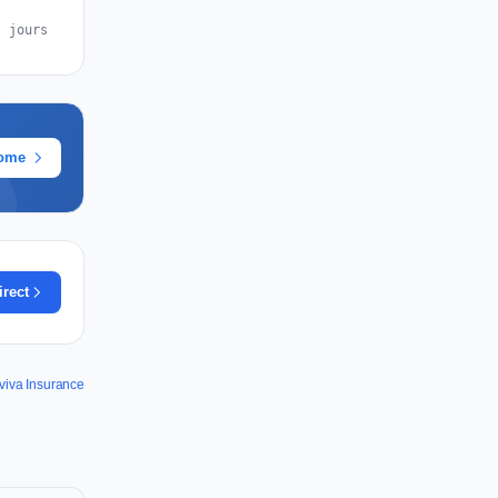
s jours
rome
irect
Aviva Insurance