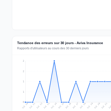
Tendance des erreurs sur 30 jours - Aviva Insurance
Rapports d'utilisateurs au cours des 30 derniers jours
2
2
1
1
0
Jul 19
Ju
Jul 12
Jul 15
Jul 18
Jul 21
Jul 11
Jul 14
Jul 17
Jul 20
Jul 10
Jul 13
Jul 16