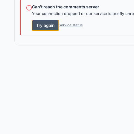
Can't reach the comments server
Your connection dropped or our service is briefly unre
Try again
Service status