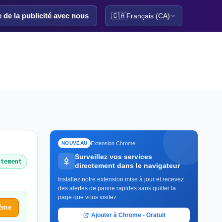
e de la publicité avec nous
🇨🇦
Français (CA)
Extension Chrome
NOUVEAU
Surveillez vos services
ctement
directement dans le navigateur
Installez notre extension mise à jour et recevez
des alertes de panne rapides sans quitter la
page que vous visitez.
lème
Ajouter à Chrome - Gratuit