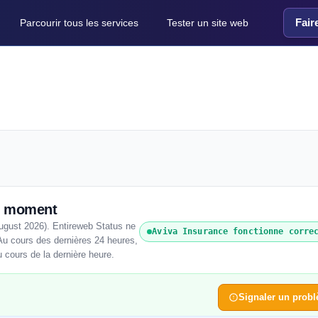
Fair
Parcourir tous les services
Tester un site web
ce moment
ugust 2026). Entireweb Status ne
Aviva Insurance fonctionne corre
Au cours des dernières 24 heures,
u cours de la dernière heure.
Signaler un prob