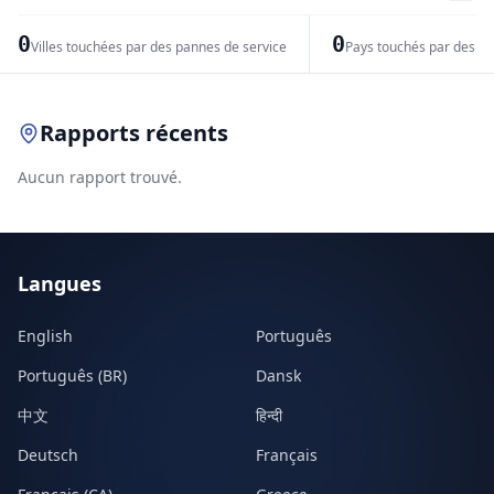
−
0
0
Villes touchées par des pannes de service
Pays touchés par des pr
Leaflet
|
© OpenStreetMap contributors
Rapports récents
Aucun rapport trouvé.
Langues
English
Português
Português (BR)
Dansk
中文
हिन्दी
Deutsch
Français