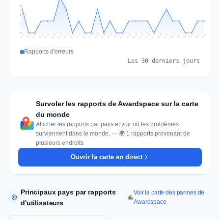
2
2
1
0
Jul 15
Jul 18
Jul 31
Jul 21
Jul 24
Jul 11
Jul 14
Jul 27
Jul 30
Jul 17
Jul 20
Jul 23
Jul 10
Jul 13
Jul 26
Jul 29
Jul 16
Jul 19
Jul 22
Jul 12
Jul 25
Jul 28
Aug 1
Aug 4
Jul 9
Aug 3
Jul 8
Aug 6
Aug 2
Aug 5
Rapports d'erreurs
Les 30 derniers jours
Survoler les rapports de Awardspace sur la carte
du monde
Afficher les rapports par pays et voir où les problèmes
surviennent dans le monde. — 🌍 1 rapports provenant de
plusieurs endroits
Ouvrir la carte en direct
Principaux pays par rapports
Voir la carte des pannes de
Awardspace
d'utilisateurs