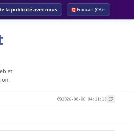
de la publicité avec nous
🇨🇦
Français (CA)
t
a
eb et
gion.
2026-08-06 04:11:13
+
−
Leaflet
|
© OpenStreetMap contributors