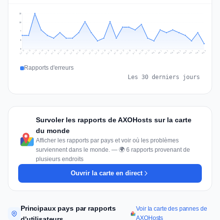
13
10
7
3
0
Jul 18
Jul 21
Jul 24
Jul 11
Jul 27
Jul 14
Jul 17
Jul 30
Jul 20
Jul 23
Jul 26
Jul 13
Jul 16
Jul 29
Jul 19
Jul 22
Jul 25
Jul 12
Jul 15
Jul 28
Jul 31
Aug 4
Aug 7
Aug 3
Aug 6
Aug 9
Aug 2
Aug 5
Aug 8
Aug 1
Rapports d'erreurs
Les 30 derniers jours
Survoler les rapports de AXOHosts sur la carte
du monde
Afficher les rapports par pays et voir où les problèmes
surviennent dans le monde. — 🌍 6 rapports provenant de
plusieurs endroits
Ouvrir la carte en direct
Principaux pays par rapports
Voir la carte des pannes de
AXOHosts
d'utilisateurs