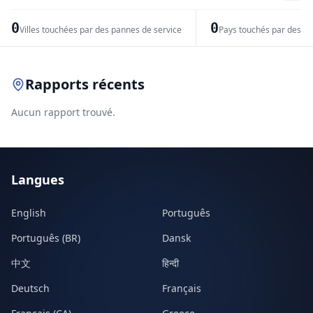
−
0
0
Villes touchées par des pannes de service
Pays touchés par des pr
Leaflet
|
© OpenStreetMap contributors
Rapports récents
Aucun rapport trouvé.
Langues
English
Português
Português (BR)
Dansk
中文
हिन्दी
Deutsch
Français