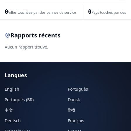
−
0
0
Villes touchées par des pannes de service
Pays touchés par des pr
Leaflet
|
© OpenStreetMap contributors
Rapports récents
Aucun rapport trouvé.
Langues
English
Português
Português (BR)
Dansk
中文
हिन्दी
Deutsch
Français