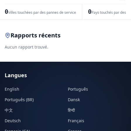
−
0
0
Villes touchées par des pannes de service
Pays touchés par des pr
Leaflet
|
© OpenStreetMap contributors
Rapports récents
Aucun rapport trouvé.
Langues
English
Português
Português (BR)
Dansk
中文
हिन्दी
Deutsch
Français