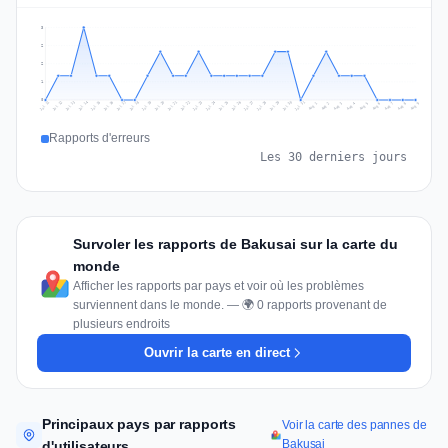
3
2
2
1
0
Jul 18
Jul 21
Jul 24
Jul 11
Jul 27
Jul 14
Jul 17
Jul 30
Jul 20
Jul 23
Jul 26
Jul 13
Jul 16
Jul 29
Jul 19
Jul 22
Jul 25
Jul 12
Jul 15
Jul 28
Jul 31
Aug 4
Aug 7
Aug 3
Aug 6
Aug 9
Aug 2
Aug 5
Aug 8
Aug 1
Rapports d'erreurs
Les 30 derniers jours
Survoler les rapports de Bakusai sur la carte du
monde
Afficher les rapports par pays et voir où les problèmes
surviennent dans le monde. — 🌍 0 rapports provenant de
plusieurs endroits
Ouvrir la carte en direct
Principaux pays par rapports
Voir la carte des pannes de
Bakusai
d'utilisateurs