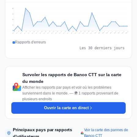
5
4
3
1
0
Jul 18
Jul 21
Jul 24
Jul 11
Jul 27
Jul 14
Jul 17
Jul 30
Jul 20
Jul 23
Jul 26
Jul 13
Jul 16
Jul 29
Jul 19
Jul 22
Jul 25
Jul 12
Jul 15
Jul 28
Jul 31
Aug 4
Aug 7
Aug 3
Aug 6
Aug 9
Aug 2
Aug 5
Aug 8
Aug 1
Rapports d'erreurs
Les 30 derniers jours
Survoler les rapports de Banco CTT sur la carte
du monde
Afficher les rapports par pays et voir où les problèmes
surviennent dans le monde. — 🌍 1 rapports provenant de
plusieurs endroits
Ouvrir la carte en direct
Principaux pays par rapports
Voir la carte des pannes de
Banco CTT
d'utilisateurs