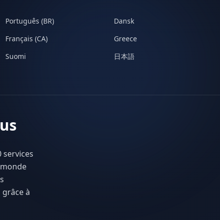
Português (BR)
Dansk
Français (CA)
Greece
Suomi
日本語
tus
 services
e monde
es
 grâce à