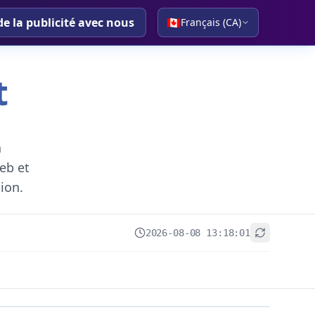
de la publicité avec nous
🇨🇦
Français (CA)
t
a
eb et
gion.
2026-08-08 13:18:01
+
−
Leaflet
|
© OpenStreetMap contributors