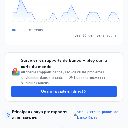
2
2
1
0
Jul 15
Jul 18
Jul 31
Jul 21
Jul 24
Jul 11
Jul 14
Jul 27
Jul 30
Jul 17
Jul 20
Jul 23
Jul 10
Jul 13
Jul 26
Jul 29
Jul 16
Jul 19
Jul 22
Jul 12
Jul 25
Jul 28
Aug 1
Aug 4
Jul 9
Aug 3
Jul 8
Aug 6
Aug 2
Aug 5
Rapports d'erreurs
Les 30 derniers jours
Survoler les rapports de Banco Ripley sur la
carte du monde
Afficher les rapports par pays et voir où les problèmes
surviennent dans le monde. — 🌍 1 rapports provenant de
plusieurs endroits
Ouvrir la carte en direct
Principaux pays par rapports
Voir la carte des pannes de
Banco Ripley
d'utilisateurs