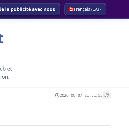
de la publicité avec nous
🇨🇦
Français (CA)
t
a
eb et
gion.
2026-08-07 21:51:53
+
−
Leaflet
|
© OpenStreetMap contributors