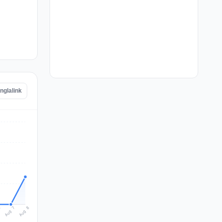
nglalink
Aug 8
Aug 7
6