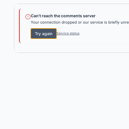
Can't reach the comments server
Your connection dropped or our service is briefly unre
Try again
Service status