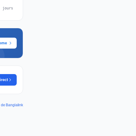
s jours
rome
irect
s de Banglalink