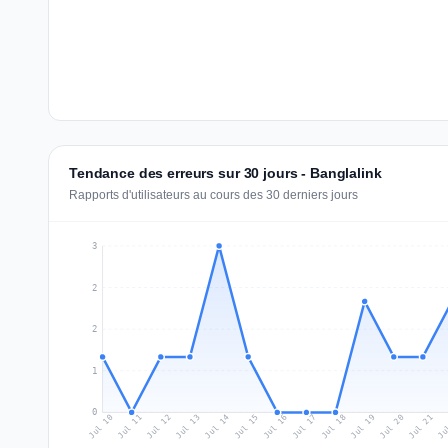
Tendance des erreurs sur 30 jours - Banglalink
Rapports d'utilisateurs au cours des 30 derniers jours
3
2
2
1
0
Jul 19
Ju
Jul 12
Jul 15
Jul 18
Jul 21
Jul 11
Jul 14
Jul 17
Jul 20
Jul 10
Jul 13
Jul 16