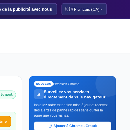
e de la publicité avec nous
🇨🇦
Français (CA)
Extension Chrome
NOUVEAU
Surveillez vos services
ctement
directement dans le navigateur
Installez notre extension mise à jour et recevez
des alertes de panne rapides sans quitter la
page que vous visitez.
lème
Ajouter à Chrome - Gratuit