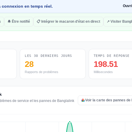
 la connexion en temps réel.
Ouvr
s
🔔 Être notifié
📋 Intégrer le macaron d'état en direct
↗ Visiter Bangl
LES 30 DERNIERS JOURS
TEMPS DE RÉPONSE
28
198.51
Rapports de problèmes
Millisecondes
k
Voir la carte des pannes de
oblèmes de service et les pannes de Banglalink