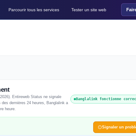
Fair
Parcourir tous les services
Tester un site web
ment
 2026). Entireweb Status ne signale
Banglalink fonctionne corre
 des dernières 24 heures, Banglalink a
ère heure.
Signaler un prob