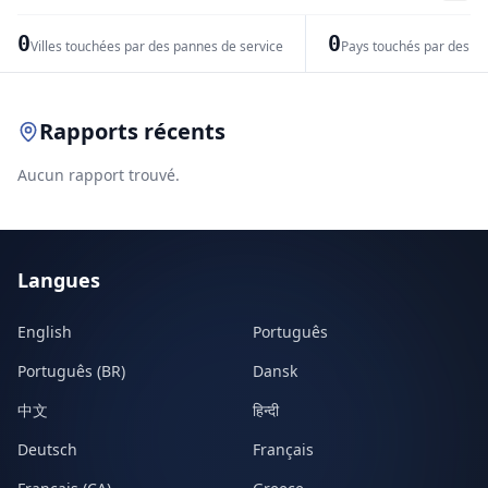
−
0
0
Villes touchées par des pannes de service
Pays touchés par des pr
Leaflet
|
© OpenStreetMap contributors
Rapports récents
Aucun rapport trouvé.
Langues
English
Português
Português (BR)
Dansk
中文
हिन्दी
Deutsch
Français