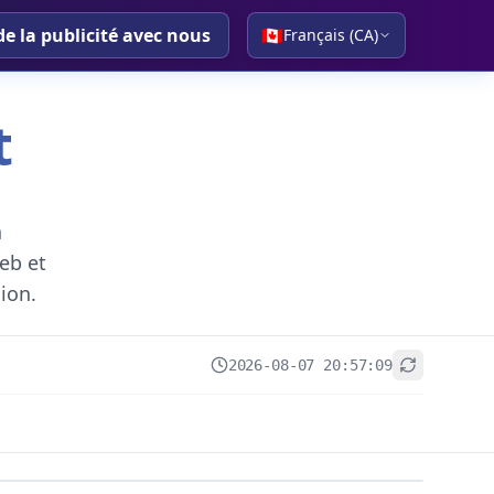
de la publicité avec nous
🇨🇦
Français (CA)
t
a
eb et
gion.
2026-08-07 20:57:09
+
−
Leaflet
|
© OpenStreetMap contributors