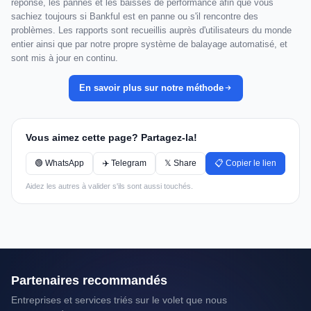
réponse, les pannes et les baisses de performance afin que vous
sachiez toujours si Bankful est en panne ou s'il rencontre des
problèmes. Les rapports sont recueillis auprès d'utilisateurs du monde
entier ainsi que par notre propre système de balayage automatisé, et
sont mis à jour en continu.
En savoir plus sur notre méthode
Vous aimez cette page? Partagez-la!
🟢 WhatsApp
✈️ Telegram
𝕏 Share
📋 Copier le lien
Aidez les autres à valider s'ils sont aussi touchés.
Partenaires recommandés
Entreprises et services triés sur le volet que nous