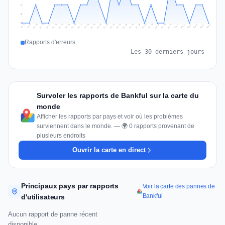
1
1
0
Jul 15
Jul 18
Jul 31
Jul 21
Jul 24
Jul 11
Jul 14
Jul 27
Jul 30
Jul 17
Jul 20
Jul 23
Jul 10
Jul 13
Jul 26
Jul 29
Jul 16
Jul 19
Jul 22
Jul 12
Jul 25
Jul 28
Aug 1
Aug 4
Jul 9
Aug 3
Jul 8
Aug 6
Aug 2
Aug 5
Rapports d'erreurs
Les 30 derniers jours
Survoler les rapports de Bankful sur la carte du
monde
Afficher les rapports par pays et voir où les problèmes
surviennent dans le monde. — 🌍 0 rapports provenant de
plusieurs endroits
Ouvrir la carte en direct
Principaux pays par rapports
Voir la carte des pannes de
Bankful
d'utilisateurs
Aucun rapport de panne récent
disponible.