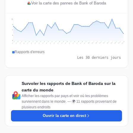
Voir la carte des pannes de Bank of Baroda
12
9
6
3
0
Jul 19
Jul 22
Jul 25
Jul 12
Jul 28
Aug 10
Jul 15
Jul 18
Jul 31
Jul 21
Jul 24
Jul 27
Jul 14
Jul 17
Jul 30
Jul 20
Jul 23
Jul 26
Jul 13
Jul 16
Jul 29
Aug 5
Aug 8
Aug 1
Aug 4
Aug 7
Aug 3
Aug 6
Aug 9
Aug 2
Rapports d'erreurs
Les 30 derniers jours
Survoler les rapports de Bank of Baroda sur la
carte du monde
Afficher les rapports par pays et voir où les problèmes
surviennent dans le monde. — 🌍 11 rapports provenant de
plusieurs endroits
Ouvrir la carte en direct