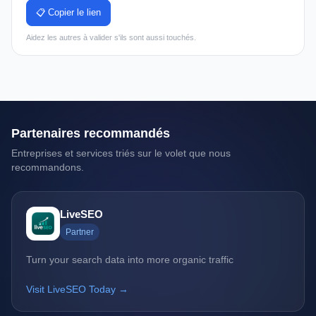
📋 Copier le lien
Aidez les autres à valider s'ils sont aussi touchés.
Partenaires recommandés
Entreprises et services triés sur le volet que nous
recommandons.
LiveSEO
Partner
Turn your search data into more organic traffic
Visit LiveSEO Today →