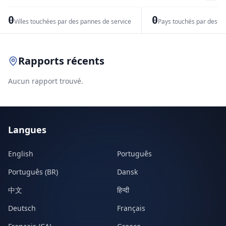
−
0
0
Villes touchées par des pannes de service
Pays touchés par des pr
Leaflet
|
© OpenStreetMap contributors
Rapports récents
Aucun rapport trouvé.
Langues
English
Português
Português (BR)
Dansk
中文
हिन्दी
Deutsch
Français