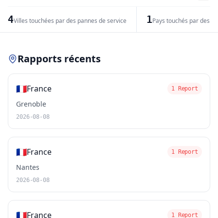
−
4
1
Villes touchées par des pannes de service
Pays touchés par des pr
Leaflet
|
© OpenStreetMap contributors
Rapports récents
🇫🇷
France
1 Report
Grenoble
2026-08-08
🇫🇷
France
1 Report
Nantes
2026-08-08
🇫🇷
France
1 Report