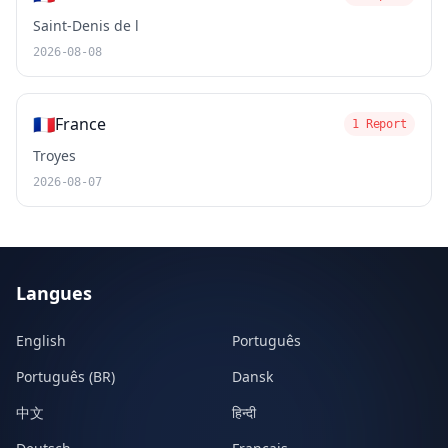
Saint-Denis de l
2026-08-08
🇫🇷
France
1 Report
Troyes
2026-08-07
Langues
English
Português
Português (BR)
Dansk
中文
हिन्दी