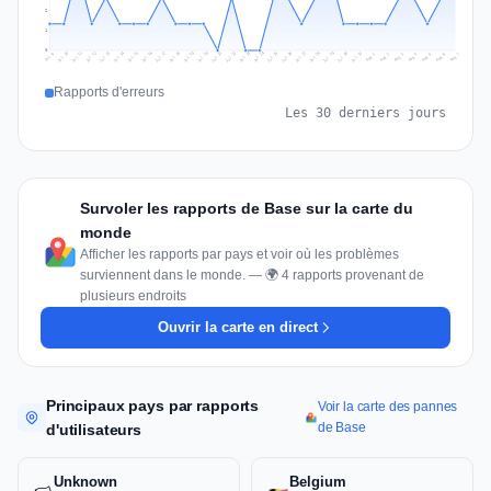
2
1
0
Jul 16
Jul 19
Jul 22
Jul 25
Jul 12
Jul 15
Jul 28
Jul 31
Jul 18
Jul 21
Jul 24
Jul 11
Jul 14
Jul 27
Jul 30
Jul 17
Jul 20
Jul 23
Jul 10
Jul 13
Jul 26
Jul 29
Aug 2
Aug 5
Aug 1
Aug 4
Jul 9
Aug 7
Aug 3
Aug 6
Rapports d'erreurs
Les 30 derniers jours
Survoler les rapports de Base sur la carte du
monde
Afficher les rapports par pays et voir où les problèmes
surviennent dans le monde. — 🌍 4 rapports provenant de
plusieurs endroits
Ouvrir la carte en direct
Principaux pays par rapports
Voir la carte des pannes
de Base
d'utilisateurs
Unknown
Belgium