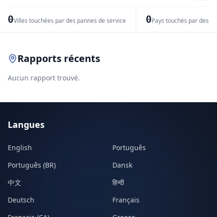
−
0
0
Villes touchées par des pannes de service
Pays touchés par des pr
Leaflet
|
© OpenStreetMap contributors
Rapports récents
Aucun rapport trouvé.
Langues
English
Português
Português (BR)
Dansk
中文
हिन्दी
Deutsch
Français