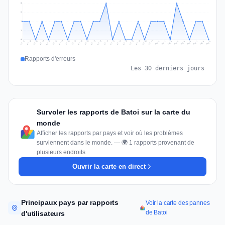
2
2
1
1
0
Jul 18
Jul 21
Jul 24
Jul 11
Jul 27
Jul 14
Jul 17
Jul 30
Jul 20
Jul 23
Jul 26
Jul 13
Jul 16
Jul 29
Jul 19
Jul 22
Jul 25
Jul 12
Jul 15
Jul 28
Jul 31
Aug 4
Aug 7
Aug 3
Aug 6
Aug 9
Aug 2
Aug 5
Aug 8
Aug 1
Rapports d'erreurs
Les 30 derniers jours
Survoler les rapports de Batoi sur la carte du
monde
Afficher les rapports par pays et voir où les problèmes
surviennent dans le monde. — 🌍 1 rapports provenant de
plusieurs endroits
Ouvrir la carte en direct
Principaux pays par rapports
Voir la carte des pannes
de Batoi
d'utilisateurs