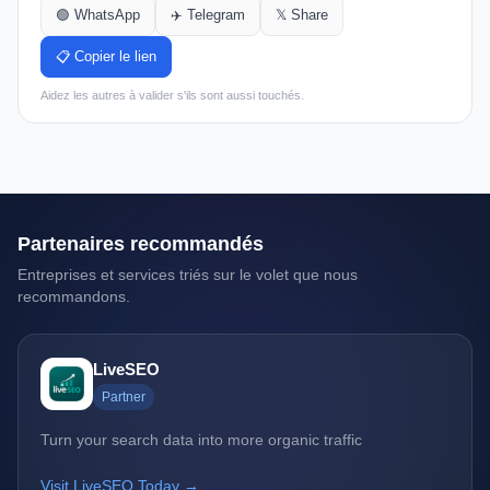
🟢 WhatsApp
✈️ Telegram
𝕏 Share
📋 Copier le lien
Aidez les autres à valider s'ils sont aussi touchés.
Partenaires recommandés
Entreprises et services triés sur le volet que nous
recommandons.
LiveSEO
Partner
Turn your search data into more organic traffic
Visit LiveSEO Today →