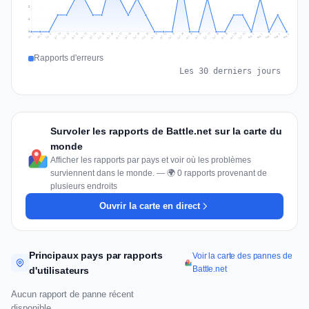
2
1
0
Jul 14
Jul 17
Jul 30
Jul 20
Jul 23
Jul 10
Jul 13
Jul 26
Jul 29
Jul 16
Jul 19
Jul 22
Jul 12
Jul 25
Jul 28
Jul 15
Jul 31
Jul 18
Jul 21
Jul 11
Jul 24
Jul 27
Aug 3
Jul 8
Aug 2
Jul 7
Aug 5
Aug 1
Aug 4
Jul 9
Rapports d'erreurs
Les 30 derniers jours
Survoler les rapports de Battle.net sur la carte du
monde
Afficher les rapports par pays et voir où les problèmes
surviennent dans le monde. — 🌍 0 rapports provenant de
plusieurs endroits
Ouvrir la carte en direct
Principaux pays par rapports
Voir la carte des pannes de
Battle.net
d'utilisateurs
Aucun rapport de panne récent
disponible.