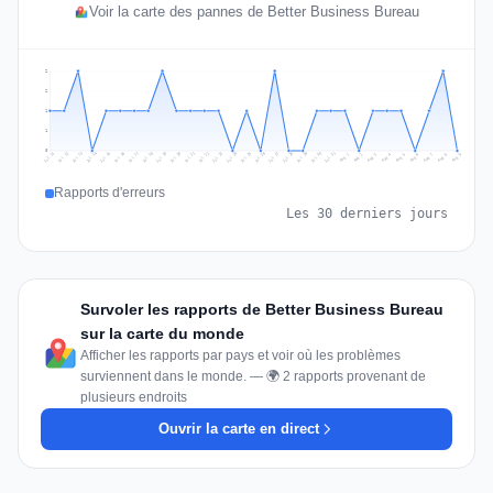
Voir la carte des pannes de Better Business Bureau
2
2
1
1
0
Jul 18
Jul 21
Jul 24
Jul 11
Jul 27
Jul 14
Jul 17
Jul 30
Jul 20
Jul 23
Jul 26
Jul 13
Jul 16
Jul 29
Jul 19
Jul 22
Jul 25
Jul 12
Jul 15
Jul 28
Jul 31
Aug 4
Aug 7
Aug 3
Aug 6
Aug 9
Aug 2
Aug 5
Aug 8
Aug 1
Rapports d'erreurs
Les 30 derniers jours
Survoler les rapports de Better Business Bureau
sur la carte du monde
Afficher les rapports par pays et voir où les problèmes
surviennent dans le monde. — 🌍 2 rapports provenant de
plusieurs endroits
Ouvrir la carte en direct