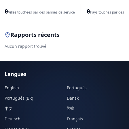
−
0
0
Villes touchées par des pannes de service
Pays touchés par des pr
Leaflet
|
© OpenStreetMap contributors
Rapports récents
Aucun rapport trouvé.
Langues
English
Português
Português (BR)
Dansk
中文
हिन्दी
Deutsch
Français