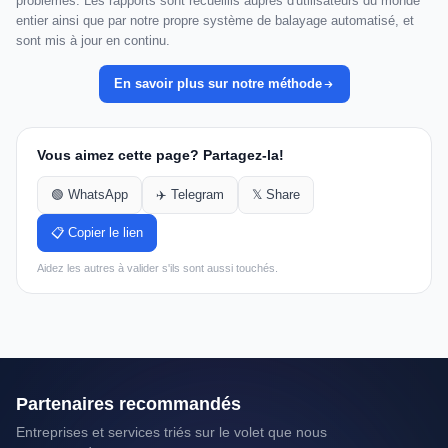
problèmes. Les rapports sont recueillis auprès d'utilisateurs du monde
entier ainsi que par notre propre système de balayage automatisé, et
sont mis à jour en continu.
En savoir plus sur notre méthode
Vous aimez cette page? Partagez-la!
🟢 WhatsApp
✈️ Telegram
𝕏 Share
📋 Copier le lien
Aidez les autres à valider s'ils sont aussi touchés.
Partenaires recommandés
Entreprises et services triés sur le volet que nous