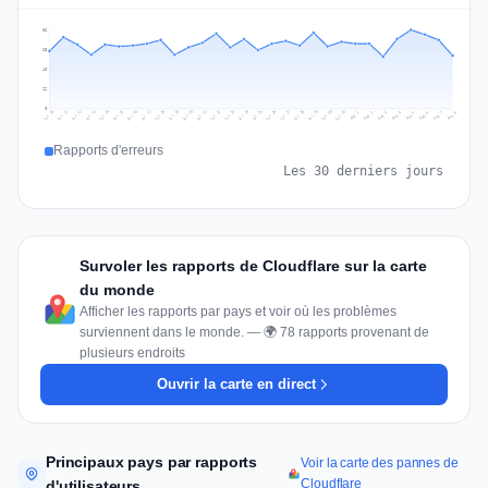
86
65
43
22
0
Jul 17
Jul 20
Jul 23
Jul 10
Jul 26
Jul 13
Jul 16
Jul 29
Jul 19
Jul 22
Jul 25
Jul 12
Jul 15
Jul 28
Jul 31
Jul 18
Jul 21
Jul 24
Jul 11
Jul 14
Jul 27
Jul 30
Aug 3
Aug 6
Aug 2
Aug 5
Aug 8
Aug 1
Aug 4
Aug 7
Rapports d'erreurs
Les 30 derniers jours
Survoler les rapports de Cloudflare sur la carte
du monde
Afficher les rapports par pays et voir où les problèmes
surviennent dans le monde. — 🌍 78 rapports provenant de
plusieurs endroits
Ouvrir la carte en direct
Principaux pays par rapports
Voir la carte des pannes de
Cloudflare
d'utilisateurs