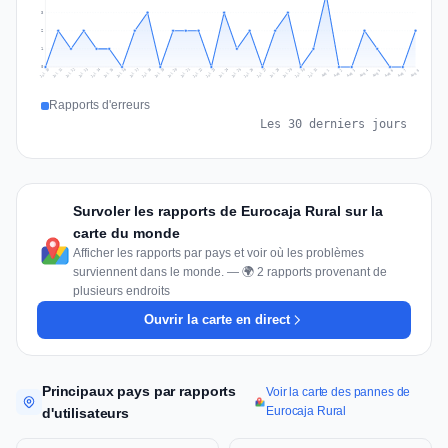
3
2
1
0
Jul 17
Jul 20
Jul 23
Jul 10
Jul 26
Jul 13
Jul 16
Jul 29
Jul 19
Jul 22
Jul 25
Jul 12
Jul 15
Jul 28
Jul 31
Jul 18
Jul 21
Jul 24
Jul 11
Jul 14
Jul 27
Jul 30
Aug 3
Aug 6
Aug 2
Aug 5
Aug 8
Aug 1
Aug 4
Aug 7
Rapports d'erreurs
Les 30 derniers jours
Survoler les rapports de Eurocaja Rural sur la
carte du monde
Afficher les rapports par pays et voir où les problèmes
surviennent dans le monde. — 🌍 2 rapports provenant de
plusieurs endroits
Ouvrir la carte en direct
Principaux pays par rapports
Voir la carte des pannes de
Eurocaja Rural
d'utilisateurs