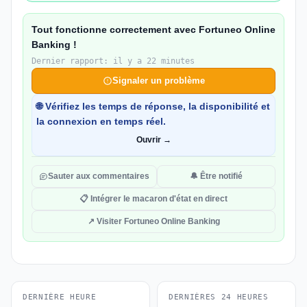
Tout fonctionne correctement avec Fortuneo Online
Banking !
Dernier rapport: il y a 22 minutes
Signaler un problème
🌐 Vérifiez les temps de réponse, la disponibilité et
la connexion en temps réel.
Ouvrir →
Sauter aux commentaires
🔔 Être notifié
📋 Intégrer le macaron d'état en direct
↗ Visiter Fortuneo Online Banking
DERNIÈRE HEURE
DERNIÈRES 24 HEURES