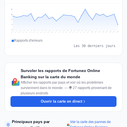
33
25
17
8
0
Jul 17
Jul 20
Jul 23
Jul 10
Jul 26
Jul 13
Jul 16
Jul 29
Jul 19
Jul 22
Jul 25
Jul 12
Jul 15
Jul 28
Jul 31
Jul 18
Jul 21
Jul 24
Jul 11
Jul 14
Jul 27
Jul 30
Aug 3
Aug 6
Aug 2
Aug 5
Aug 8
Aug 1
Aug 4
Aug 7
Rapports d'erreurs
Les 30 derniers jours
Survoler les rapports de Fortuneo Online
Banking sur la carte du monde
Afficher les rapports par pays et voir où les problèmes
surviennent dans le monde. — 🌍 27 rapports provenant de
plusieurs endroits
Ouvrir la carte en direct
Principaux pays par
Voir la carte des pannes de