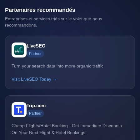
Partenaires recommandés
Entreprises et services triés sur le volet que nous
recommandons.
LiveSEO
Partner
Turn your search data into more organic traffic
Visit LiveSEO Today →
Trip.com
Partner
Cheap Flights/Hotel Booking - Get Immediate Discounts
On Your Next Flight & Hotel Bookings!