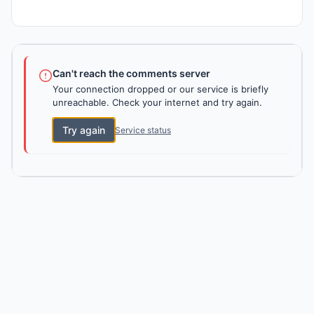
Can't reach the comments server
Your connection dropped or our service is briefly
unreachable. Check your internet and try again.
Try again
Service status