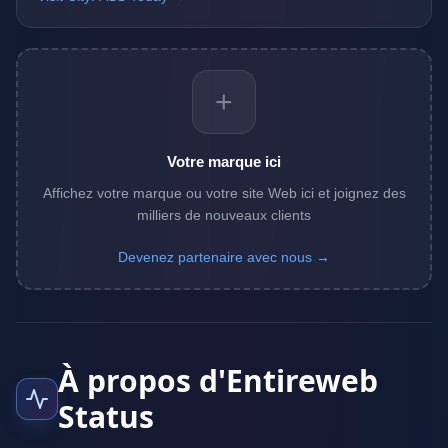
+
Votre marque ici
Affichez votre marque ou votre site Web ici et joignez des
milliers de nouveaux clients
Devenez partenaire avec nous →
À propos d'Entireweb
Status