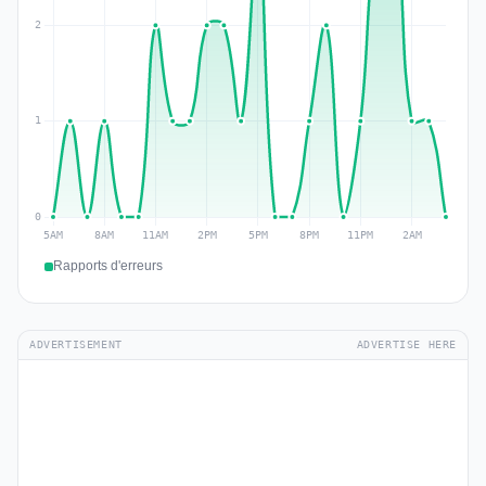
Rapports d'erreurs
ADVERTISEMENT
ADVERTISE HERE