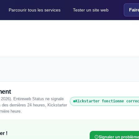
Fair
Parcourir tous les services
Tester un site web
ment
 2026). Entireweb Status ne signale
Kickstarter fonctionne corre
 des dernières 24 heures, Kickstarter
rnière heure.
er !
Signaler un problèm