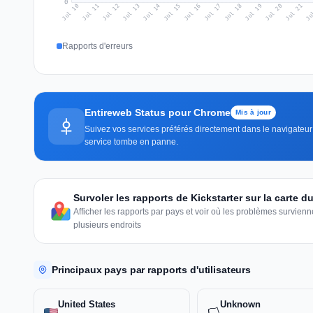
0
Jul 19
Ju
Jul 12
Jul 15
Jul 18
Jul 21
Jul 11
Jul 14
Jul 17
Jul 20
Jul 10
Jul 13
Jul 16
Rapports d'erreurs
Entireweb Status pour Chrome
Mis à jour
Suivez vos services préférés directement dans le navigateur 
service tombe en panne.
Survoler les rapports de Kickstarter sur la carte 
Afficher les rapports par pays et voir où les problèmes survie
plusieurs endroits
Principaux pays par rapports d'utilisateurs
United States
Unknown