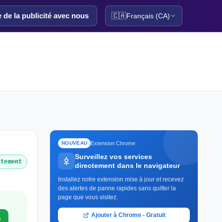
e de la publicité avec nous
🇨🇦
Français (CA)
Extension Chrome
NOUVEAU
Surveillez vos services
ctement
directement dans le navigateur
Installez notre extension mise à jour et recevez
des alertes de panne rapides sans quitter la
page que vous visitez.
Ajouter à Chrome - Gratuit
e