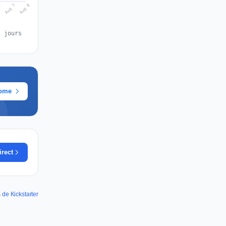
Aug 8
Aug 7
6
s jours
rome
irect
 de Kickstarter