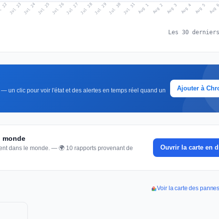
l 22
Jul 25
Jul 28
Jul 31
Jul 24
Jul 27
Jul 30
Jul 23
Jul 26
Jul 29
Aug 1
Aug 4
Aug 3
Aug 
Aug 2
Aug 5
Les 30 dernier
Ajouter à Ch
— un clic pour voir l'état et des alertes en temps réel quand un
du monde
Ouvrir la carte en d
nnent dans le monde. — 🌍 10 rapports provenant de
Voir la carte des pannes