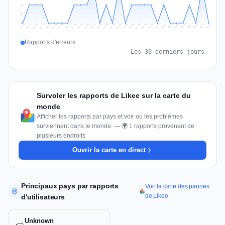
1
1
0
Jul 17
Jul 20
Jul 23
Jul 10
Jul 26
Jul 13
Jul 16
Jul 29
Jul 19
Jul 22
Jul 25
Jul 12
Jul 15
Jul 28
Jul 31
Jul 18
Jul 21
Jul 24
Jul 11
Jul 14
Jul 27
Jul 30
Aug 3
Aug 6
Aug 2
Aug 5
Aug 8
Aug 1
Aug 4
Aug 7
Rapports d'erreurs
Les 30 derniers jours
Survoler les rapports de Likee sur la carte du
monde
Afficher les rapports par pays et voir où les problèmes
surviennent dans le monde. — 🌍 1 rapports provenant de
plusieurs endroits
Ouvrir la carte en direct
Principaux pays par rapports
Voir la carte des pannes
de Likee
d'utilisateurs
Unknown