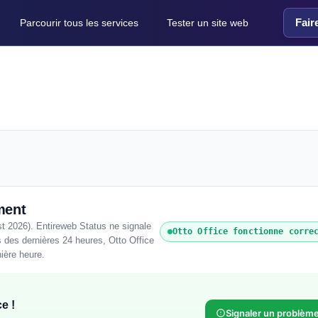
Fair
Parcourir tous les services
Tester un site web
ment
st 2026). Entireweb Status ne signale
Otto Office fonctionne corre
 des dernières 24 heures, Otto Office
nière heure.
e !
Signaler un problèm