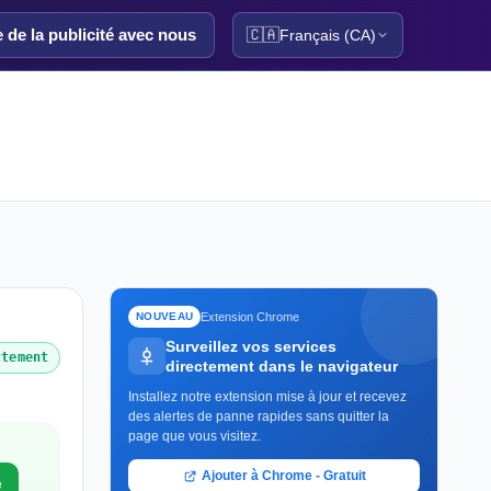
e de la publicité avec nous
🇨🇦
Français (CA)
Extension Chrome
NOUVEAU
Surveillez vos services
ctement
directement dans le navigateur
Installez notre extension mise à jour et recevez
des alertes de panne rapides sans quitter la
page que vous visitez.
Ajouter à Chrome - Gratuit
e