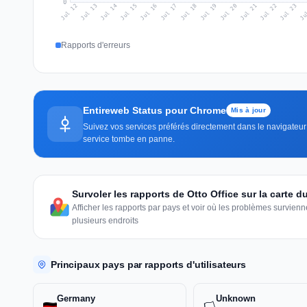
0
Jul 21
Ju
Jul 14
Jul 17
Jul 20
Jul 23
Jul 13
Jul 16
Jul 19
Jul 22
Jul 12
Jul 15
Jul 18
Rapports d'erreurs
Entireweb Status pour Chrome
Mis à jour
Suivez vos services préférés directement dans le navigateur 
service tombe en panne.
Survoler les rapports de Otto Office sur la carte 
Afficher les rapports par pays et voir où les problèmes survie
plusieurs endroits
Principaux pays par rapports d'utilisateurs
Germany
Unknown