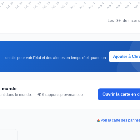
l 24
Jul 27
Jul 30
Jul 26
Jul 29
Jul 25
Jul 28
Jul 31
Aug 3
Aug 6
Aug 2
Aug 5
Aug 
Aug 1
Aug 4
Aug 7
Les 30 dernier
Ajouter à Ch
— un clic pour voir l'état et des alertes en temps réel quand un
du monde
Ouvrir la carte en d
nnent dans le monde. — 🌍 6 rapports provenant de
Voir la carte des pannes