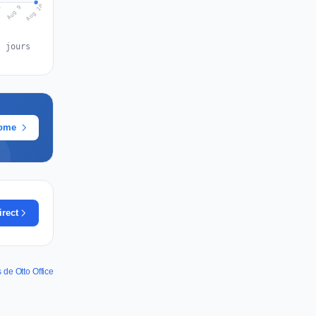
Aug 10
Aug 9
8
s jours
rome
irect
 de Otto Office