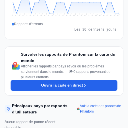
1
1
0
Jul 16
Jul 19
Jul 22
Jul 25
Jul 12
Jul 15
Jul 28
Jul 31
Jul 18
Jul 21
Jul 24
Jul 11
Jul 14
Jul 27
Jul 30
Jul 17
Jul 20
Jul 23
Jul 10
Jul 13
Jul 26
Jul 29
Aug 2
Aug 5
Aug 1
Aug 4
Jul 9
Aug 7
Aug 3
Aug 6
Rapports d'erreurs
Les 30 derniers jours
Survoler les rapports de Phantom sur la carte du
monde
Afficher les rapports par pays et voir où les problèmes
surviennent dans le monde. — 🌍 0 rapports provenant de
plusieurs endroits
Ouvrir la carte en direct
Principaux pays par rapports
Voir la carte des pannes de
Phantom
d'utilisateurs
Aucun rapport de panne récent
disponible.