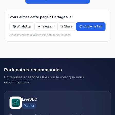
Vous aimez cette page? Partagez-la!
🟢 WhatsApp
✈️ Telegram
𝕏 Share
📋 Copier le lien
Aidez les autres à valider s'ils sont aussi touchés.
Partenaires recommandés
Entreprises et services triés sur le volet que nous
recommandons.
LiveSEO
Partner