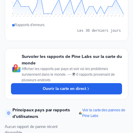
2
1
0
Jul 16
Jul 19
Jul 22
Jul 25
Jul 12
Jul 15
Jul 28
Jul 31
Jul 18
Jul 21
Jul 24
Jul 11
Jul 14
Jul 27
Jul 30
Jul 17
Jul 20
Jul 23
Jul 10
Jul 13
Jul 26
Jul 29
Aug 2
Aug 5
Aug 1
Aug 4
Jul 9
Aug 7
Aug 3
Aug 6
Rapports d'erreurs
Les 30 derniers jours
Survoler les rapports de Pine Labs sur la carte du
monde
Afficher les rapports par pays et voir où les problèmes
surviennent dans le monde. — 🌍 0 rapports provenant de
plusieurs endroits
Ouvrir la carte en direct
Principaux pays par rapports
Voir la carte des pannes de
Pine Labs
d'utilisateurs
Aucun rapport de panne récent
disponible.