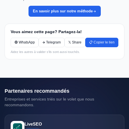
En savoir plus sur notre méthode
Vous aimez cette page? Partagez-la!
🟢 WhatsApp
✈️ Telegram
𝕏 Share
📋 Copier le lien
Aidez les autres à valider s'ils sont aussi touchés.
Partenaires recommandés
Entreprises et services triés sur le volet que nous
recommandons.
LiveSEO