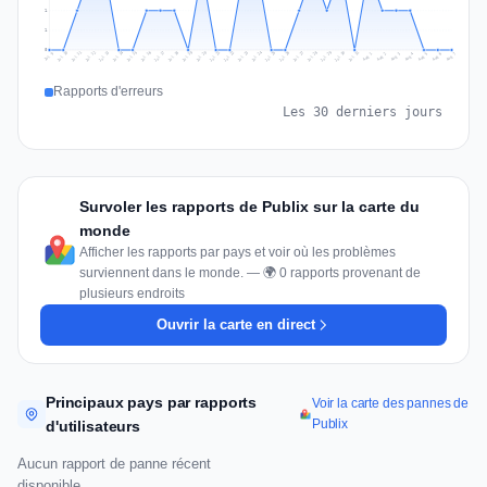
1
1
0
Jul 16
Jul 19
Jul 22
Jul 25
Jul 12
Jul 15
Jul 28
Jul 31
Jul 18
Jul 21
Jul 24
Jul 11
Jul 14
Jul 27
Jul 30
Jul 17
Jul 20
Jul 23
Jul 10
Jul 13
Jul 26
Jul 29
Aug 2
Aug 5
Aug 1
Aug 4
Jul 9
Aug 7
Aug 3
Aug 6
Rapports d'erreurs
Les 30 derniers jours
Survoler les rapports de Publix sur la carte du
monde
Afficher les rapports par pays et voir où les problèmes
surviennent dans le monde. — 🌍 0 rapports provenant de
plusieurs endroits
Ouvrir la carte en direct
Principaux pays par rapports
Voir la carte des pannes de
Publix
d'utilisateurs
Aucun rapport de panne récent
disponible.