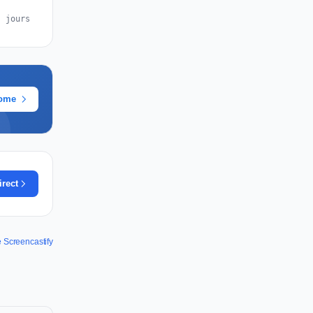
s jours
rome
irect
e Screencastify