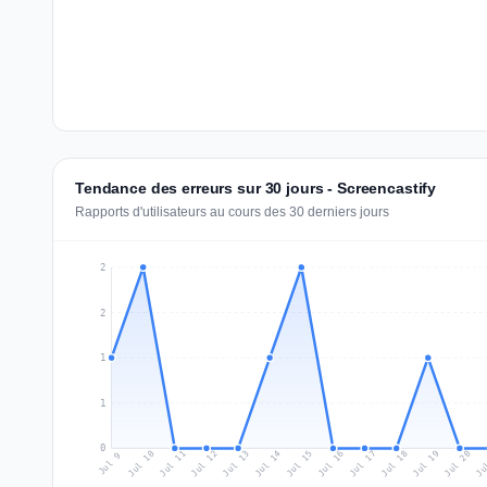
Tendance des erreurs sur 30 jours - Screencastify
Rapports d'utilisateurs au cours des 30 derniers jours
2
2
1
1
0
Jul 18
Ju
Jul 11
Jul 14
Jul 17
Jul 20
Jul 10
Jul 13
Jul 16
Jul 19
Jul 12
Jul 15
Jul 9