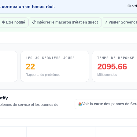
 la connexion en temps réel.
Ouvr
🔔 Être notifié
📋 Intégrer le macaron d'état en direct
↗ Visiter Screenca
LES 30 DERNIERS JOURS
TEMPS DE RÉPONSE
22
2095.66
Rapports de problèmes
Millisecondes
tify
Voir la carte des pannes de Sc
oblèmes de service et les pannes de