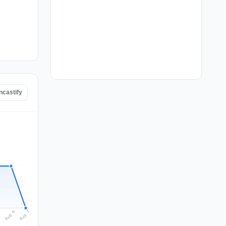
ncastify
Aug 7
Aug 6
5