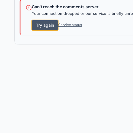
Can't reach the comments server
Your connection dropped or our service is briefly unre
Try again
Service status