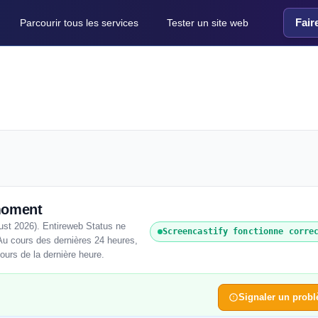
Fair
Parcourir tous les services
Tester un site web
moment
ust 2026). Entireweb Status ne
Screencastify fonctionne corre
Au cours des dernières 24 heures,
cours de la dernière heure.
Signaler un prob