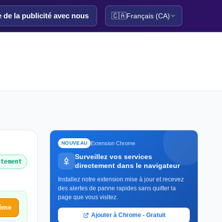
e de la publicité avec nous
🇨🇦
Français (CA)
Extension Chrome
NOUVEAU
Surveillez vos services
ctement
directement dans le navigateur
Installez notre extension mise à jour et recevez
des alertes de panne rapides sans quitter la
page que vous visitez.
lème
Ajouter à Chrome - Gratuit