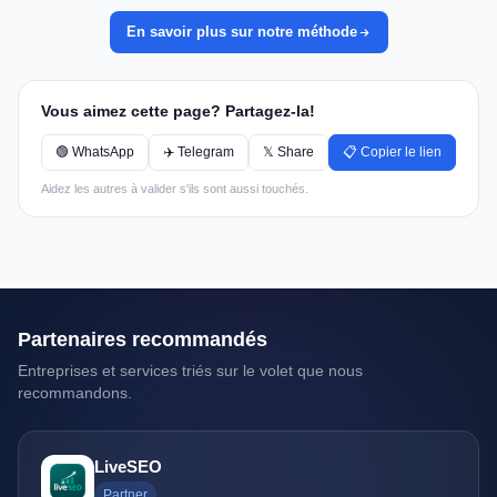
En savoir plus sur notre méthode
Vous aimez cette page? Partagez-la!
🟢 WhatsApp
✈️ Telegram
𝕏 Share
📋 Copier le lien
Aidez les autres à valider s'ils sont aussi touchés.
Partenaires recommandés
Entreprises et services triés sur le volet que nous
recommandons.
LiveSEO
Partner