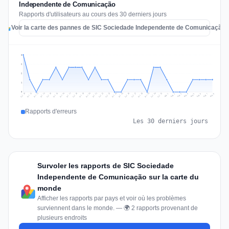
Independente de Comunicação
Rapports d'utilisateurs au cours des 30 derniers jours
Voir la carte des pannes de SIC Sociedade Independente de Comunicação
3
2
2
1
0
Jul 17
Jul 20
Jul 23
Jul 10
Jul 26
Jul 13
Jul 16
Jul 29
Jul 19
Jul 22
Jul 25
Jul 12
Jul 15
Jul 28
Jul 31
Jul 18
Jul 21
Jul 24
Jul 11
Jul 14
Jul 27
Jul 30
Aug 3
Aug 6
Aug 2
Aug 5
Aug 8
Aug 1
Aug 4
Aug 7
Rapports d'erreurs
Les 30 derniers jours
Survoler les rapports de SIC Sociedade
Independente de Comunicação sur la carte du
monde
Afficher les rapports par pays et voir où les problèmes
surviennent dans le monde. — 🌍 2 rapports provenant de
plusieurs endroits