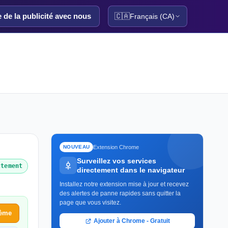
e de la publicité avec nous
🇨🇦
Français (CA)
Extension Chrome
NOUVEAU
Surveillez vos services
ctement
directement dans le navigateur
Installez notre extension mise à jour et recevez
des alertes de panne rapides sans quitter la
page que vous visitez.
lème
Ajouter à Chrome - Gratuit