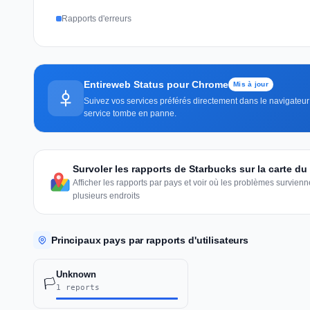
Rapports d'erreurs
Entireweb Status pour Chrome
Mis à jour
Suivez vos services préférés directement dans le navigateur 
service tombe en panne.
Survoler les rapports de Starbucks sur la carte d
Afficher les rapports par pays et voir où les problèmes survie
plusieurs endroits
Principaux pays par rapports d'utilisateurs
Unknown
🏳️
1 reports