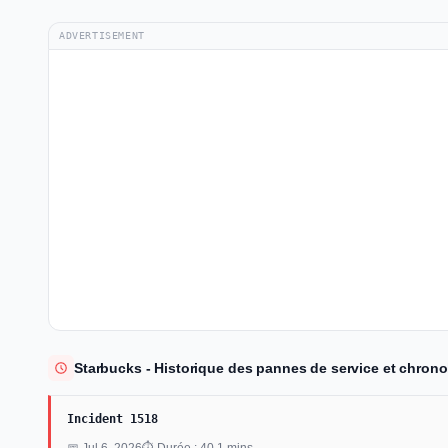
ADVERTISEMENT
Starbucks - Historique des pannes de service et chrono
Incident 1518
📅 Jul 6, 2026
⏱ Durée : 40.1 mins