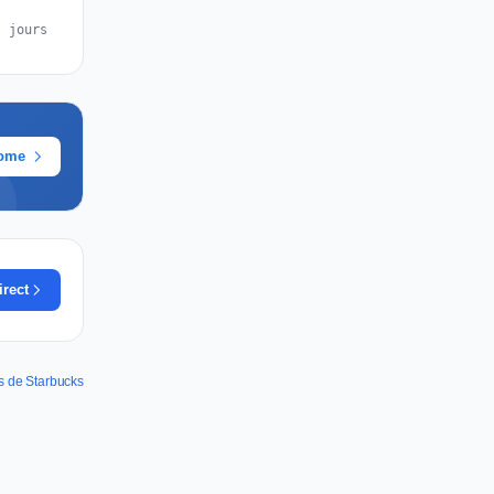
s jours
rome
irect
es de Starbucks