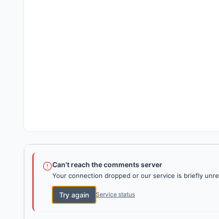
Can't reach the comments server
Your connection dropped or our service is briefly unre
Try again
Service status