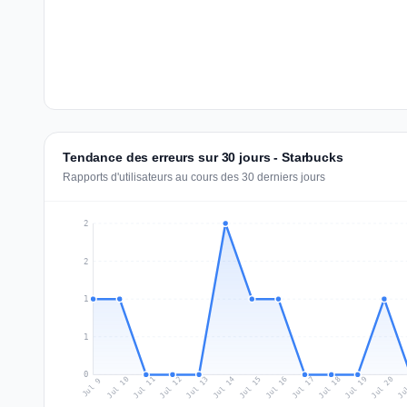
Tendance des erreurs sur 30 jours - Starbucks
Rapports d'utilisateurs au cours des 30 derniers jours
2
2
1
1
0
Jul 18
Ju
Jul 11
Jul 14
Jul 17
Jul 20
Jul 10
Jul 13
Jul 16
Jul 19
Jul 12
Jul 15
Jul 9