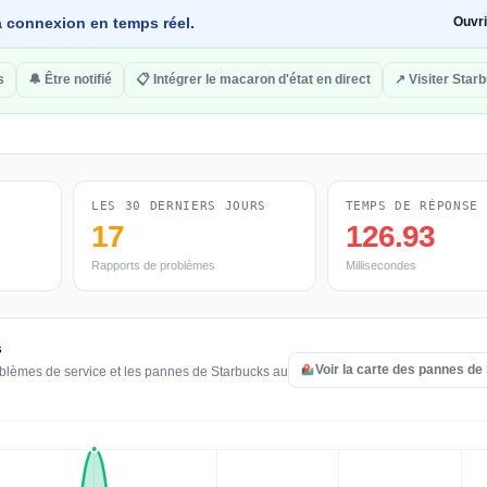
 la connexion en temps réel.
Ouvr
s
🔔 Être notifié
📋 Intégrer le macaron d'état en direct
↗ Visiter Star
LES 30 DERNIERS JOURS
TEMPS DE RÉPONSE
17
126.93
Rapports de problèmes
Millisecondes
s
Voir la carte des pannes de
oblèmes de service et les pannes de Starbucks au