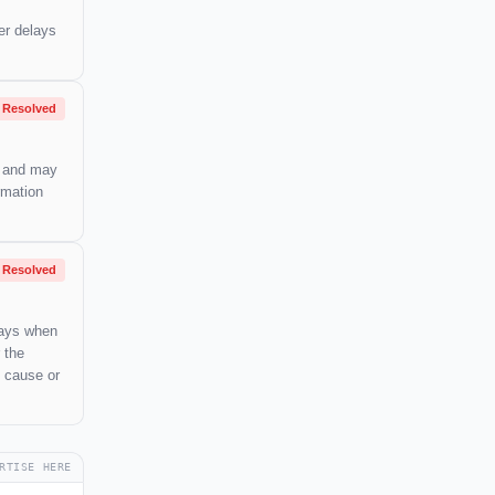
er delays
Resolved
rs and may
rmation
Resolved
lays when
 the
e cause or
RTISE HERE