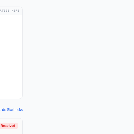
RTISE HERE
es de Starbucks
Resolved