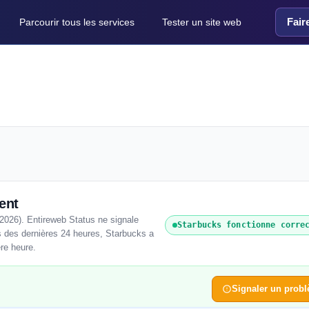
Fair
Parcourir tous les services
Tester un site web
ent
2026). Entireweb Status ne signale
Starbucks fonctionne corre
s des dernières 24 heures, Starbucks a
ère heure.
Signaler un prob