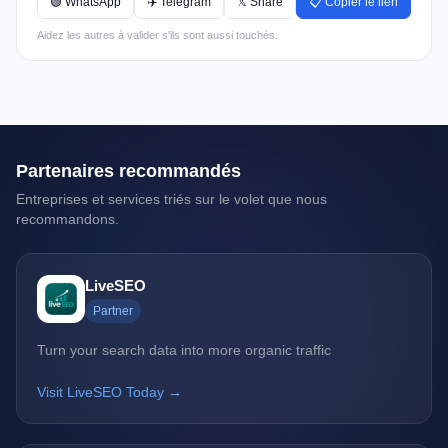
🟢 WhatsApp
✈️ Telegram
𝕏 Share
📋 Copier le lien
Aidez les autres à valider s'ils sont aussi touchés.
Partenaires recommandés
Entreprises et services triés sur le volet que nous
recommandons.
LiveSEO
Partner
Turn your search data into more organic traffic
Visit LiveSEO Today →