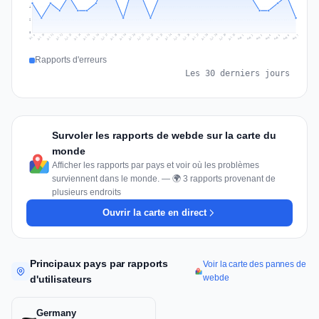
4
2
0
Jul 16
Jul 19
Jul 22
Jul 25
Jul 12
Jul 15
Jul 28
Jul 31
Jul 18
Jul 21
Jul 24
Jul 11
Jul 14
Jul 27
Jul 30
Jul 17
Jul 20
Jul 23
Jul 10
Jul 13
Jul 26
Jul 29
Aug 2
Aug 5
Aug 1
Aug 4
Jul 9
Aug 7
Aug 3
Aug 6
Rapports d'erreurs
Les 30 derniers jours
Survoler les rapports de webde sur la carte du
monde
Afficher les rapports par pays et voir où les problèmes
surviennent dans le monde. — 🌍 3 rapports provenant de
plusieurs endroits
Ouvrir la carte en direct
Principaux pays par rapports
Voir la carte des pannes de
webde
d'utilisateurs
Germany