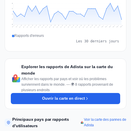
8
6
4
2
0
Jul 15
Jul 18
Jul 31
Jul 21
Jul 24
Jul 11
Jul 14
Jul 27
Jul 30
Jul 17
Jul 20
Jul 23
Jul 10
Jul 13
Jul 26
Jul 29
Jul 16
Jul 19
Jul 22
Jul 12
Jul 25
Jul 28
Aug 1
Aug 4
Jul 9
Aug 3
Jul 8
Aug 6
Aug 2
Aug 5
Rapports d'erreurs
Les 30 derniers jours
Explorer les rapports de Adista sur la carte du
monde
Afficher les rapports par pays et voir où les problèmes
surviennent dans le monde. — 🌍 8 rapports provenant de
plusieurs endroits
Ouvrir la carte en direct
Principaux pays par rapports
Voir la carte des pannes de
Adista
d'utilisateurs