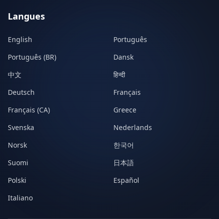
Langues
English
Português
Português (BR)
Dansk
中文
हिन्दी
Deutsch
Français
Français (CA)
Greece
Svenska
Nederlands
Norsk
한국어
Suomi
日本語
Polski
Español
Italiano