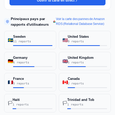
Ouvrir la carte en direct
Principaux pays par
Voir la carte des pannes de Amazon
RDS (Relational Database Service)
rapports d'utilisateurs
Sweden
United States
11 reports
9 reports
Germany
United Kingdom
6 reports
5 reports
France
Canada
3 reports
2 reports
Haiti
Trinidad and Tob
🏳️
🏳️
1 reports
1 reports