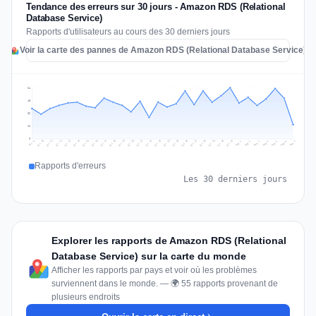
Tendance des erreurs sur 30 jours - Amazon RDS (Relational
Database Service)
Rapports d'utilisateurs au cours des 30 derniers jours
Voir la carte des pannes de Amazon RDS (Relational Database Service)
64
48
32
16
0
Jul 16
Jul 19
Jul 22
Jul 25
Jul 12
Jul 15
Jul 28
Jul 31
Jul 18
Jul 21
Jul 24
Jul 11
Jul 14
Jul 27
Jul 30
Jul 17
Jul 20
Jul 23
Jul 10
Jul 13
Jul 26
Jul 29
Aug 2
Aug 5
Aug 1
Aug 4
Jul 9
Aug 7
Aug 3
Aug 6
Rapports d'erreurs
Les 30 derniers jours
Explorer les rapports de Amazon RDS (Relational
Database Service) sur la carte du monde
Afficher les rapports par pays et voir où les problèmes
surviennent dans le monde. — 🌍 55 rapports provenant de
plusieurs endroits