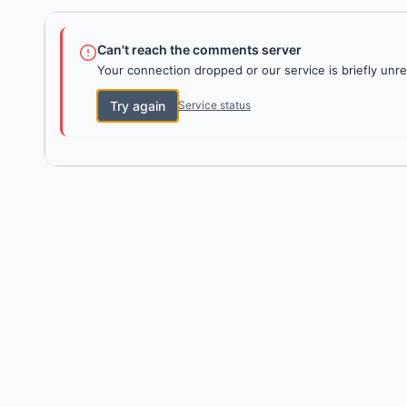
Can't reach the comments server
Your connection dropped or our service is briefly unre
Try again
Service status