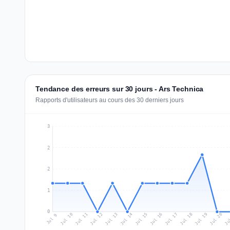
Tendance des erreurs sur 30 jours - Ars Technica
Rapports d'utilisateurs au cours des 30 derniers jours
3
2
2
1
0
Jul 18
Ju
Jul 11
Jul 14
Jul 17
Jul 20
Jul 10
Jul 13
Jul 16
Jul 19
Jul 12
Jul 15
Jul 9