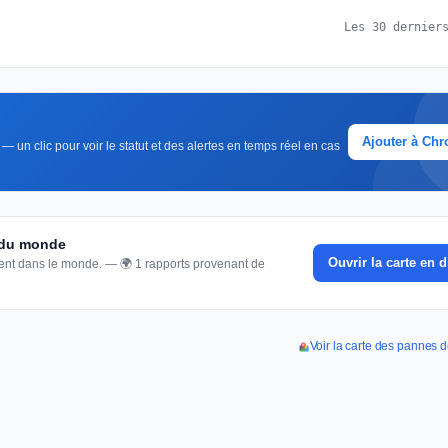
Les 30 dernier
Ajouter à Ch
 un clic pour voir le statut et des alertes en temps réel en cas
e du monde
Ouvrir la carte en d
nnent dans le monde. — 🌍 1 rapports provenant de
Voir la carte des pannes 