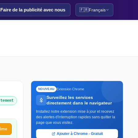
Faire de la publicité avec nous
🇫🇷
Français
Extension Chrome
NOUVEAU
Surveillez les services
ctement
directement dans le navigateur
Installez notre extension mise à jour et recevez
des alertes d'interruption rapides sans quitter la
page que vous visitez.
lème
Ajouter à Chrome - Gratuit