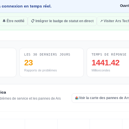
 la connexion en temps réel.
Ouvr
🔔 Être notifié
📋 Intégrer le badge de statut en direct
↗ Visiter Ars Tec
LES 30 DERNIERS JOURS
TEMPS DE RÉPONSE
23
1441.42
Rapports de problèmes
Millisecondes
nica
Voir la carte des pannes de Ar
oblèmes de service et les pannes de Ars