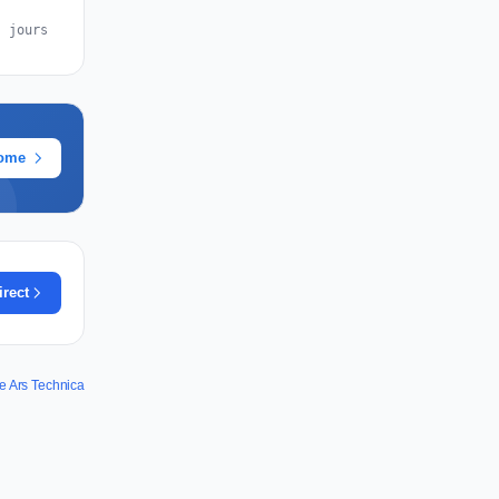
s jours
rome
irect
de Ars Technica