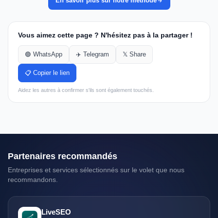
En savoir plus sur notre méthode
Vous aimez cette page ? N'hésitez pas à la partager !
🟢 WhatsApp
✈️ Telegram
𝕏 Share
📋 Copier le lien
Aidez les autres à confirmer s'ils sont également touchés.
Partenaires recommandés
Entreprises et services sélectionnés sur le volet que nous
recommandons.
LiveSEO