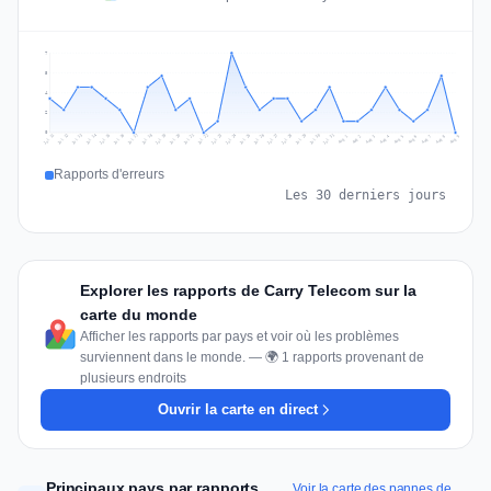
7
5
4
2
0
Jul 18
Jul 21
Jul 24
Jul 11
Jul 27
Jul 14
Jul 17
Jul 30
Jul 20
Jul 23
Jul 26
Jul 13
Jul 16
Jul 29
Jul 19
Jul 22
Jul 25
Jul 12
Jul 15
Jul 28
Jul 31
Aug 4
Aug 7
Aug 3
Aug 6
Aug 9
Aug 2
Aug 5
Aug 8
Aug 1
Rapports d'erreurs
Les 30 derniers jours
Explorer les rapports de Carry Telecom sur la
carte du monde
Afficher les rapports par pays et voir où les problèmes
surviennent dans le monde. — 🌍 1 rapports provenant de
plusieurs endroits
Ouvrir la carte en direct
Principaux pays par rapports
Voir la carte des pannes de