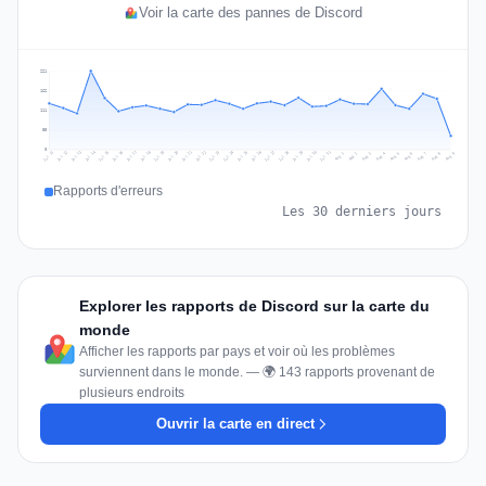
Voir la carte des pannes de Discord
221
166
111
55
0
Jul 18
Jul 21
Jul 24
Jul 11
Jul 27
Jul 14
Jul 17
Jul 30
Jul 20
Jul 23
Jul 26
Jul 13
Jul 16
Jul 29
Jul 19
Jul 22
Jul 25
Jul 12
Jul 15
Jul 28
Jul 31
Aug 4
Aug 7
Aug 3
Aug 6
Aug 9
Aug 2
Aug 5
Aug 8
Aug 1
Rapports d'erreurs
Les 30 derniers jours
Explorer les rapports de Discord sur la carte du
monde
Afficher les rapports par pays et voir où les problèmes
surviennent dans le monde. — 🌍 143 rapports provenant de
plusieurs endroits
Ouvrir la carte en direct